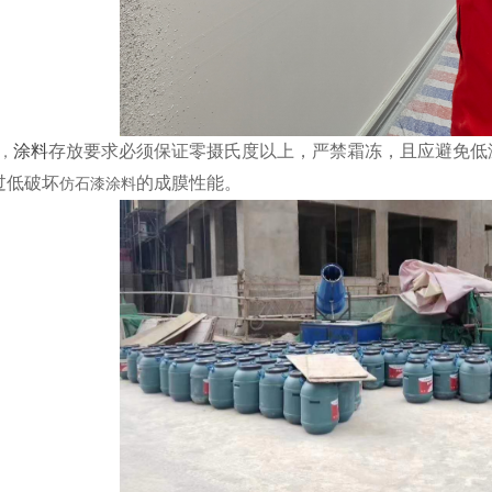
涂料
存放要求必须保证零摄氏度以上，严禁霜冻，且应避免低
，
过低破坏
的成膜性能。
仿石漆涂料