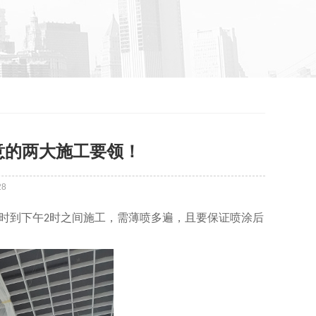
意的两大施工要领！
28
时到下午
时之间施工，需薄喷多遍，且要保证喷涂后
2