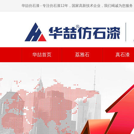
华喆仿石漆 - 专注仿石漆12年，国家高新技术企业，我们竭诚为您服务
华喆首页
荔雅石
真石漆