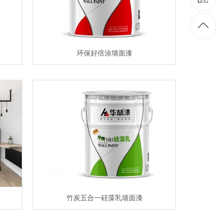
环保好倍涂墙面漆
竹炭五合一硅藻乳墙面漆