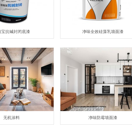
墙宝抗碱封闭底漆
净味全效硅藻乳墙面漆
无机涂料
净味防霉墙面漆