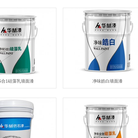
5合1硅藻乳墙面漆
净味皓白墙面漆