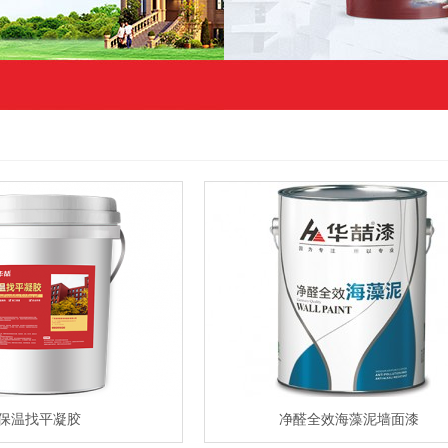
保温找平凝胶
净醛全效海藻泥墙面漆