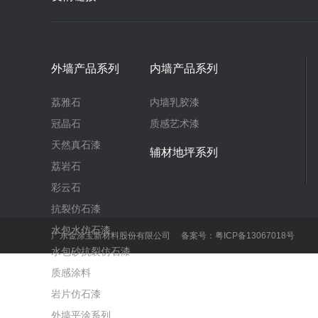
外墙产品系列
内墙产品系列
荔雅石
内墙乳胶漆
冠晶石
质感艺术漆
天然真石漆
辅材地坪系列
荔岩石
彩云石
抗裂仿石漆
水包水仿石漆
广东金涂宝新材料股份有限公司 备案号：
粤ICP备13067018号
水包砂抗裂仿石漆
质感涂料
岩片仿石漆
外墙平涂系列