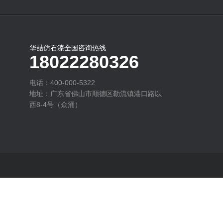
华喆仿石漆全国咨询热线
18022280326
电话：400-000-5322
地址：广东省佛山市顺德区勒流镇港口路以
西8-4号（众涌）