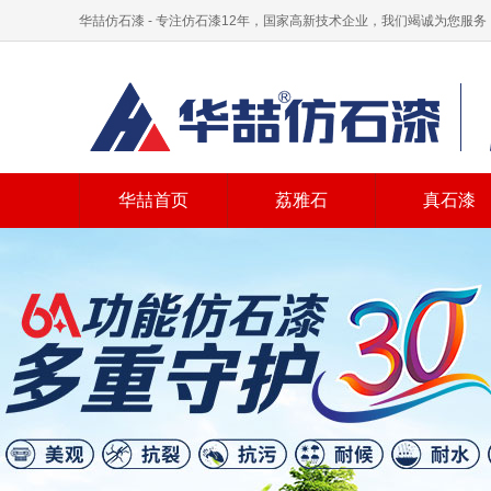
华喆仿石漆 - 专注仿石漆12年，国家高新技术企业，我们竭诚为您服务
华喆首页
荔雅石
真石漆