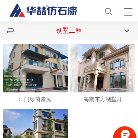
别墅工程
江门绿茵豪庭
海南东方别墅群